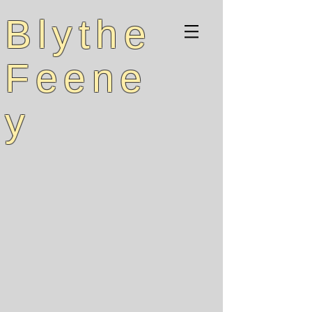
Blythe
Feene
y